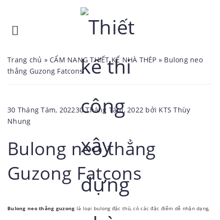
Trang chủ
»
CẨM NANG THIẾT KẾ NHÀ THÉP
»
Bulong neo
thẳng Guzong Fatcons
Đăng
30 Tháng Tám, 2022
30 Tháng Tám, 2022
bởi
KTS Thùy
trong
Nhung
Bulong neo thẳng
Guzong Fatcons
Bulong neo thẳng guzong
là loại bulong đặc thù, có các đặc điểm dễ nhận dạng,