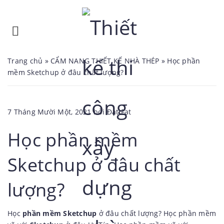
Trang chủ
»
CẨM NANG THIẾT KẾ NHÀ THÉP
»
Học phần
mềm Sketchup ở đâu chất lượng?
Đăng
7 Tháng Mười Một, 2021
bởi
Đạt Fat
trong
Học phần mềm
Sketchup ở đâu chất
lượng?
Học
phần mềm Sketchup
ở đâu chất lượng? Học phần mềm