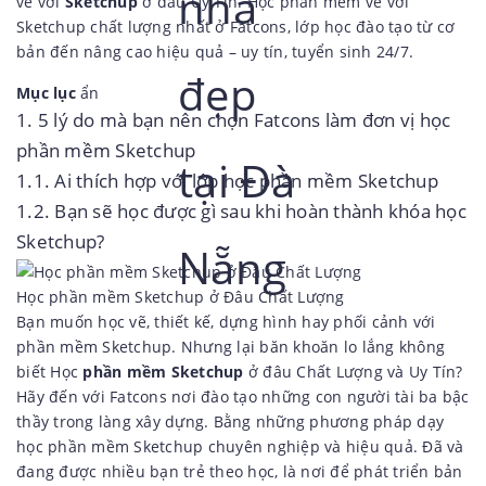
vẽ với
Sketchup
ở đâu Uy Tín. Học phần mềm vẽ với
Sketchup chất lượng nhất ở Fatcons, lớp học đào tạo từ cơ
bản đến nâng cao hiệu quả – uy tín, tuyển sinh 24/7.
Mục lục
ẩn
1.
5 lý do mà bạn nên chọn Fatcons làm đơn vị học
phần mềm Sketchup
1.1.
Ai thích hợp với lớp học phần mềm Sketchup
1.2.
Bạn sẽ học được gì sau khi hoàn thành khóa học
Sketchup?
Học phần mềm Sketchup ở Đâu Chất Lượng
Bạn muốn học vẽ, thiết kế, dựng hình hay phối cảnh với
phần mềm Sketchup. Nhưng lại băn khoăn lo lắng không
biết Học
phần mềm Sketchup
ở đâu Chất Lượng và Uy Tín?
Hãy đến với Fatcons nơi đào tạo những con người tài ba bậc
thầy trong làng xây dựng. Bằng những phương pháp dạy
học phần mềm Sketchup chuyên nghiệp và hiệu quả. Đã và
đang được nhiều bạn trẻ theo học, là nơi để phát triển bản