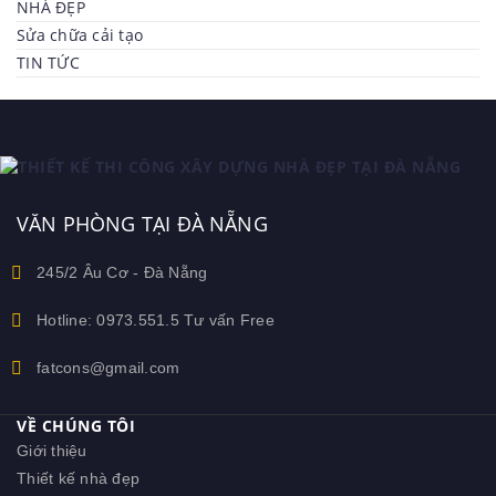
NHÀ ĐẸP
Sửa chữa cải tạo
TIN TỨC
VĂN PHÒNG TẠI ĐÀ NẴNG
245/2 Âu Cơ - Đà Nẵng
Hotline: 0973.551.5 Tư vấn Free
fatcons@gmail.com
VỀ CHÚNG TÔI
Giới thiệu
Thiết kế nhà đẹp