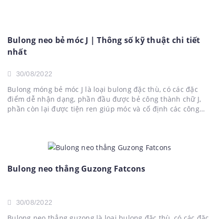
hoạt động của doanh nghiệp trở nên trơn tru, thông suốt,
đáp ứng các tiêu chuẩn...
Bulong neo bẻ móc J | Thông số kỹ thuật chi tiết
nhất
30/08/2022
Bulong móng bẻ móc J là loại bulong đặc thù, có các đặc
điểm dễ nhận dạng, phần đầu được bẻ công thành chữ J,
phần còn lại được tiện ren giúp móc và cố định các công
trình thêm chắc chắn. Được sử dụng nhiều trong thi công
các hệ...
Bulong neo thẳng Guzong Fatcons
30/08/2022
Bulong neo thẳng guzong là loại bulong đặc thù, có các đặc