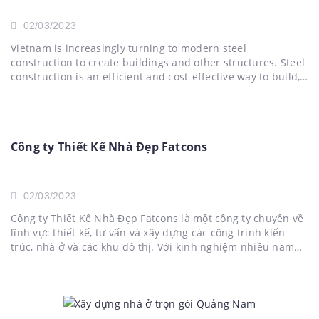
02/03/2023
Vietnam is increasingly turning to modern steel
construction to create buildings and other structures. Steel
construction is an efficient and cost-effective way to build,
offering many advantages over traditional construction
techniques. However, adapting to modern steel
construction techniques presents some challenges in the
Vietnamese context. This article examines the benefits...
Công ty Thiết Kế Nhà Đẹp Fatcons
02/03/2023
Công ty Thiết Kế Nhà Đẹp Fatcons là một công ty chuyên về
lĩnh vực thiết kế, tư vấn và xây dựng các công trình kiến
trúc, nhà ở và các khu đô thị. Với kinh nghiệm nhiều năm
trong ngành, Fatcons đã xây dựng được uy tín và niềm...