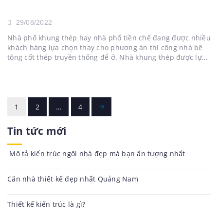
29/08/2022
Nhà phố khung thép hay nhà phố tiền chế đang được nhiều
khách hàng lựa chọn thay cho phương án thi công nhà bê
tông cốt thép truyền thống để ở. Nhà khung thép được lựa
chọn bởi nhiều ưu điểm như thi công nhanh chóng, tiết
kiệm chi phí xây...
1
2
…
4
Tin tức mới
Mô tả kiến trúc ngôi nhà đẹp mà bạn ấn tượng nhất
Căn nhà thiết kế đẹp nhất Quảng Nam
Thiết kế kiến trúc là gì?