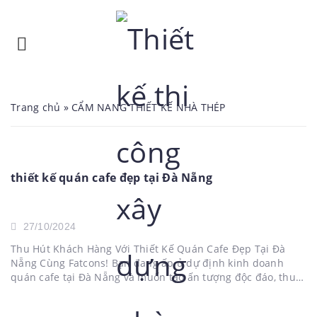
Trang chủ
»
CẨM NANG THIẾT KẾ NHÀ THÉP
thiết kế quán cafe đẹp tại Đà Nẵng
27/10/2024
Thu Hút Khách Hàng Với Thiết Kế Quán Cafe Đẹp Tại Đà
Nẵng Cùng Fatcons! Bạn đang ấp ủ dự định kinh doanh
quán cafe tại Đà Nẵng và muốn tạo ấn tượng độc đáo, thu
hút khách hàng? Bạn mong muốn sở hữu một không gian
quán cafe đẹp,...