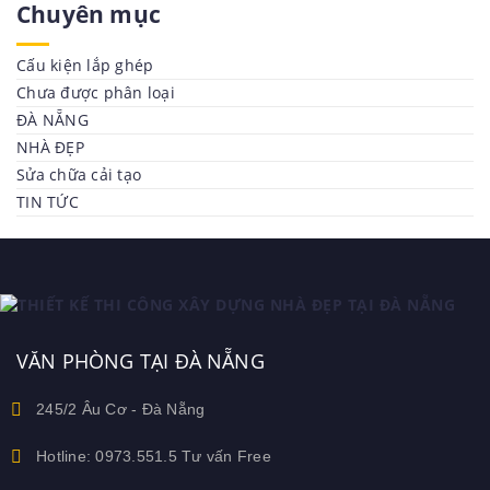
Chuyên mục
Cấu kiện lắp ghép
Chưa được phân loại
ĐÀ NẴNG
NHÀ ĐẸP
Sửa chữa cải tạo
TIN TỨC
VĂN PHÒNG TẠI ĐÀ NẴNG
245/2 Âu Cơ - Đà Nẵng
Hotline: 0973.551.5 Tư vấn Free