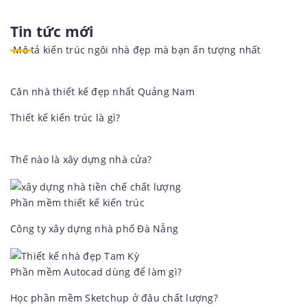
luồng sinh khi mới vào cuộc sống với những không gian
kiến trúc tuyệt đẹp đã tạo nên nơi bạn tìm về. Nơi đó gọi là
Tin tức mới
nhà hay là home, nơi bạn lớn khôn từng ngày có người thân
và có tuổi thơ. Có thể gọi là phí phạm nếu khi bạn xây
Mô tả kiến trúc ngôi nhà đẹp mà bạn ấn tượng nhất
dựng...
Căn nhà thiết kế đẹp nhất Quảng Nam
Thiết kế kiến trúc là gì?
Thế nào là xây dựng nhà cửa?
Phần mềm thiết kế kiến trúc
Công ty xây dựng nhà phố Đà Nẵng
Phần mềm Autocad dùng để làm gì?
Học phần mềm Sketchup ở đâu chất lượng?