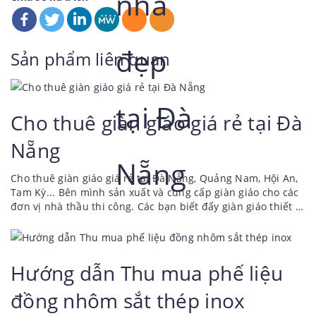
Sản phẩm liên quan
Cho thuê giàn giáo giá rẻ tại Đà
Nẵng
Cho thuê giàn giáo giá rẻ tại Đà Nẵng, Quảng Nam, Hội An,
Tam Kỳ... Bên mình sản xuất và cung cấp giàn giáo cho các
đơn vị nhà thầu thi công. Các bạn biết đấy giàn giáo thiết bị
thi công là phần không thể thiếu của xây dựng. Các nhà
thầu đều cần phải đầu tư hoặc thuê lại để thi công. Giàn
giáo thi công là một giàn giáo được sử dụng để cung cấp
dịch vụ tiện ích của một công trình. Điều này có thể bao
Hướng dẫn Thu mua phế liệu
gồm nhiều nhiệm vụ, chẳng hạn như kết nối...
đồng nhôm sắt thép inox