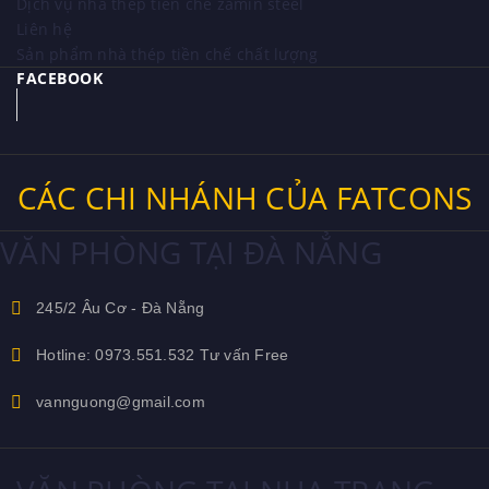
Dịch vụ nhà thép tiền chế zamin steel
Liên hệ
Sản phẩm nhà thép tiền chế chất lượng
FACEBOOK
CÁC CHI NHÁNH CỦA FATCONS
VĂN PHÒNG TẠI ĐÀ NẲNG
245/2 Âu Cơ - Đà Nẵng
Hotline: 0973.551.532 Tư vấn Free
vannguong@gmail.com