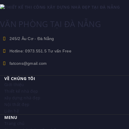
VĂN PHÒNG TẠI ĐÀ NẴNG
245/2 Âu Cơ - Đà Nẵng
Hotline: 0973.551.5 Tư vấn Free
fatcons@gmail.com
VỀ CHÚNG TÔI
Giới thiệu
Thiết kế nhà đẹp
xây dựng nhà đẹp
Nội thất đẹp
Liên hệ
MENU
Trang chủ