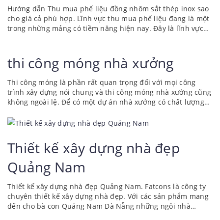
Hướng dẫn Thu mua phế liệu đồng nhôm sắt thép inox sao
cho giá cả phù hợp. Lĩnh vực thu mua phế liệu đang là một
trong những mảng có tiềm năng hiện nay. Đây là lĩnh vực
vừa giúp ích cho xã hội đó là thu gom và xử lý rác thải bảo
vệ môi trường. Tạo công ăn việc làm cho tầng lớp lao động
nghèo khổ. Tại các vùng nông thông những người phụ nữa
thi công móng nhà xưởng
tuổi trung niên thường thiếu công việc làm. Họ chọn nghề
thu mua phế liệu để làm kế sinh nhai. Có thể...
Thi công móng là phần rất quan trọng đối với mọi công
trình xây dựng nói chung và thi công móng nhà xưởng cũng
không ngoài lệ. Để có một dự án nhà xưởng có chất lượng
cao, đảm bảo an toàn và thời gian sử dựng bền lâu với thời
gian thì yếu tố tiên quyết phải có là một nền móng chắc
chắn. Dưới đây là những kinh nghiệm thi công móng nhà
xưởng mà FATCONS muốn gửi đến các bạn. Tổng quan về
Thiết kế xây dựng nhà đẹp
nhà xưởng tiền chế FATCONS? Báo giá xây dựng nhà xưởng
cập nhật mới nhất. Thi công...
Quảng Nam
Thiết kế xây dựng nhà đẹp Quảng Nam. Fatcons là công ty
chuyên thiết kế xây dựng nhà đẹp. Với các sản phẩm mang
đến cho bà con Quảng Nam Đà Nẵng những ngôi nhà
khang trang. Những ngôi nhà do Fatcons thiết kế như thổi