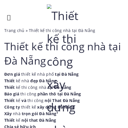
Trang chủ
»
Thiết kế thi công nhà tại Đà Nẵng
Thiết kế thi công nhà tại
Đà Nẵng
Đơn giá
thiết kế nhà phố
tại Đà Nẵng
Thiết
kế nhà
đẹp Đà Nẵng
Thiết
kế thi công nhà
tại Đà Nẵng
Báo giá
thi công
phần thô tại Đà Nẵng
Thiết
kế
và
thi công
nội That Đà Nẵng
Công ty
thiết kế
xây dựng Đà Nẵng
Xây
nhà
trọn gói Đà Nẵng
Thiết
kế
nội that Đà Nẵng
Chia sẻ hữu ích