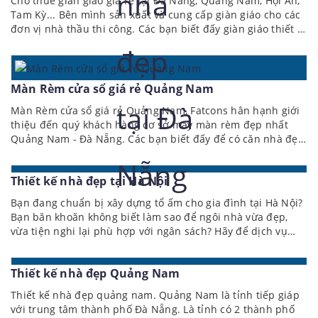
Cho thuê giàn giáo giá rẻ tại Đà Nẵng, Quảng Nam, Hội An,
Tam Kỳ... Bên mình sản xuất và cung cấp giàn giáo cho các
đơn vị nhà thầu thi công. Các bạn biết đấy giàn giáo thiết bị
thi công là phần không thể thiếu của xây dựng. Các nhà
thầu đều cần phải đầu tư hoặc thuê lại để thi công. Giàn
giáo thi công là một giàn giáo được sử dụng để cung cấp
dịch vụ tiện ích của một công trình. Điều này có thể bao
Màn Rèm cửa sổ giá rẻ Quảng Nam
gồm nhiều nhiệm vụ, chẳng hạn như kết nối...
Màn Rèm cửa sổ giá rẻ Quảng Nam, Fatcons hân hạnh giới
thiệu đến quý khách hàng cơ sở may màn rèm đẹp nhất
Quảng Nam - Đà Nẵng. Các bạn biết đấy để có căn nhà đẹp
từ ngoại thất đến nội thất. Fatcons phải đầu tư xây dựng
các nhà xưởng làm nội thất đến xưởng may rèm màn trang
Thiết kế nhà đẹp tại Hà Nội
trí. Để mang lại giải pháp thiết kế nhà đẹp và thi công toàn
vẹn nhất. Hiện nay các cơ sở may rèm màn, sản xuất rèm
Bạn đang chuẩn bị xây dựng tổ ấm cho gia đình tại Hà Nội?
màn đẹp nhất Quảng Nam - Đà Nẵng. Thợ giỏi và...
Bạn băn khoăn không biết làm sao để ngôi nhà vừa đẹp,
vừa tiện nghi lại phù hợp với ngân sách? Hãy để dịch vụ
thiết kế nhà đẹp tại Hà Nội của FATCONS đồng hành cùng
bạn – từ ý tưởng ban đầu đến ngôi nhà hoàn chỉnh, tối ưu
Thiết kế nhà đẹp Quảng Nam
từng mét vuông cho cuộc sống hạnh phúc và trọn vẹn. TẠI
SAO NÊN CHỌN THIẾT KẾ NHÀ THAY VÌ TỰ XÂY DỰNG? Tối
Thiết kế nhà đẹp quảng nam. Quảng Nam là tỉnh tiếp giáp
ưu công năng: Bố trí hợp lý từng không gian, giúp...
với trung tâm thành phố Đà Nẵng. Là tỉnh có 2 thành phố