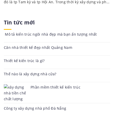
đó là tp Tam kỳ và tp Hội An. Trong thời kỳ xây dựng và phát
triển Quảng Nam vươn lên phát triển mạnh mẽ. Cùng với
đó nhu cầu xây dựng nhà cửa tăng nhanh. Theo số liệu
nghiên cứu giá trị bất động sản tại quảng Nam tăng 150%
Tin tức mới
trong những năm qua. Công ty thiết kế xây dựng nhà đẹp
Fatcons luôn mang đến khách hàng những mẫu thiết kế
mới lạ...
Mô tả kiến trúc ngôi nhà đẹp mà bạn ấn tượng nhất
Căn nhà thiết kế đẹp nhất Quảng Nam
Thiết kế kiến trúc là gì?
Thế nào là xây dựng nhà cửa?
Phần mềm thiết kế kiến trúc
Công ty xây dựng nhà phố Đà Nẵng