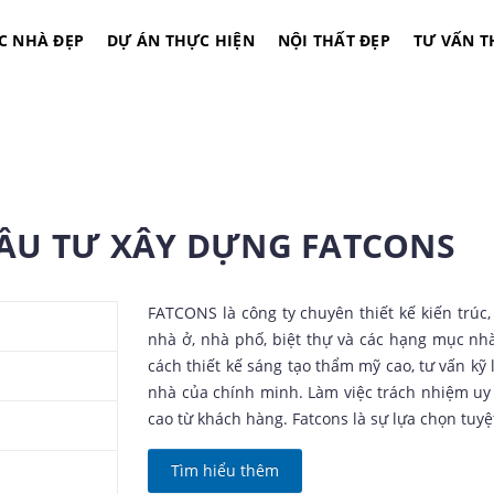
C NHÀ ĐẸP
DỰ ÁN THỰC HIỆN
NỘI THẤT ĐẸP
TƯ VẤN T
ĐẦU TƯ XÂY DỰNG FATCONS
FATCONS là công ty chuyên thiết kế kiến trúc, 
nhà ở, nhà phố, biệt thự và các hạng mục n
cách thiết kế sáng tạo thẩm mỹ cao, tư vấn k
nhà của chính minh. Làm việc trách nhiệm uy 
cao từ khách hàng. Fatcons là sự lựa chọn tuyệ
Tìm hiểu thêm