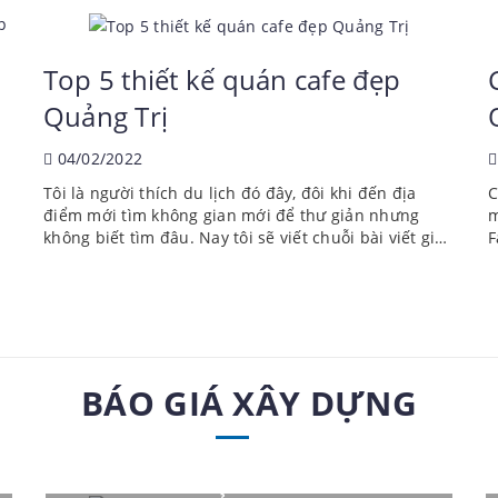
gắn bó từ...
N
Top 5 thiết kế quán cafe đẹp
Quảng Trị
04/02/2022
Tôi là người thích du lịch đó đây, đôi khi đến địa
C
điểm mới tìm không gian mới để thư giản nhưng
m
không biết tìm đâu. Nay tôi sẽ viết chuỗi bài viết giới
F
thiệu các địa điểm đẹp để các bạn tiện check-in.
d
Trong loạt bài viết này tôi...
v
BÁO GIÁ XÂY DỰNG
Thiết kế thi công nhà đẹp