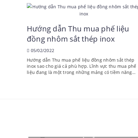
Hướng dẫn Thu mua phế liệu
đồng nhôm sắt thép inox
05/02/2022
Hướng dẫn Thu mua phế liệu đồng nhôm sắt thép
inox sao cho giá cả phù hợp. Lĩnh vực thu mua phế
liệu đang là một trong những mảng có tiềm năng
hiện nay. Đây là lĩnh vực vừa giúp ích cho xã hội đó
là thu gom và xử...
THIẾT KẾ THI CÔNG NHÀ