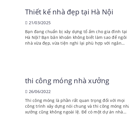
Thiết kế nhà đẹp tại Hà Nội
21/03/2025
Bạn đang chuẩn bị xây dựng tổ ấm cho gia đình tại
Hà Nội? Bạn băn khoăn không biết làm sao để ngôi
nhà vừa đẹp, vừa tiện nghi lại phù hợp với ngân
sách? Hãy để dịch vụ thiết kế nhà đẹp tại Hà Nội củ
FATCONS đồng hành...
thi công móng nhà xưởng
26/06/2022
Thi công móng là phần rất quan trọng đối với mọi
công trình xây dựng nói chung và thi công móng nh
xưởng cũng không ngoài lệ. Để có một dự án nhà
xưởng có chất lượng cao, đảm bảo an toàn và thời
gian sử dựng bền lâu với thời gian thì...