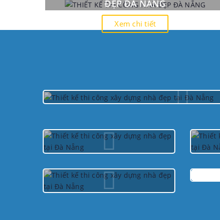
ĐẸP ĐÀ NẴNG
Xem chi tiết