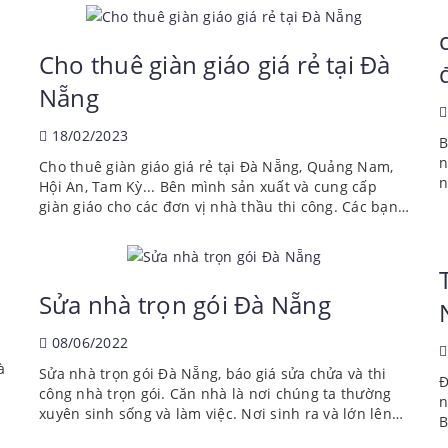
Cho thuê giàn giáo giá rẻ tại Đà
Nẵng
18/02/2023
B
n
Cho thuê giàn giáo giá rẻ tại Đà Nẵng, Quảng Nam,
a
n
Hội An, Tam Kỳ... Bên mình sản xuất và cung cấp
đ
giàn giáo cho các đơn vị nhà thầu thi công. Các bạn
d
biết đấy giàn giáo thiết bị thi công là phần không thể
thiếu của xây dựng....
Sửa nhà trọn gói Đà Nẵng
08/06/2022
à
Sửa nhà trọn gói Đà Nẵng, báo giá sửa chửa và thi
Đ
công nhà trọn gói. Căn nhà là nơi chúng ta thường
n
xuyên sinh sống và làm việc. Nơi sinh ra và lớn lên
B
của con cái và người thân yêu bạn. Nhà là nơi bạn
c