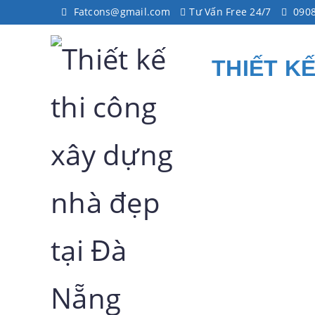
Fatcons@gmail.com
Tư Vấn Free 24/7
0908
THIẾT K