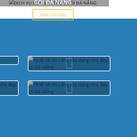
GÓI ĐÀ NẴNG
Xem chi tiết