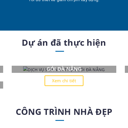
Dự án đã thực hiện
DỊCH VỤ SỬA NHÀ TRỌN
GÓI ĐÀ NẴNG
Xem chi tiết
CÔNG TRÌNH NHÀ ĐẸP