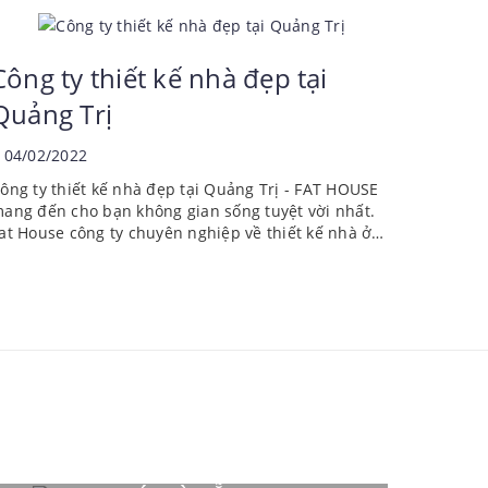
ẵng Xây nhà trọn gói Đà Nẵng Thiết kế nội that Đà
Nẵng
Công ty thiết kế nhà đẹp tại
Quảng Trị
04/02/2022
ông ty thiết kế nhà đẹp tại Quảng Trị - FAT HOUSE
ang đến cho bạn không gian sống tuyệt vời nhất.
at House công ty chuyên nghiệp về thiết kế nhà ở
ân dụng. Thiết kế nhà phố, biệt thự, nhà cấp 4, Vila
à các công trình dân...
DỊCH VỤ SỬA NHÀ TRỌN