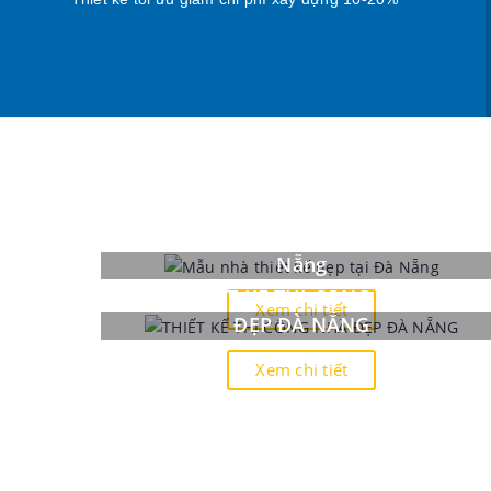
Mẫu nhà thiết kế đẹp tại Đà
Nẵng
THIẾT KẾ THI CÔNG NHÀ
Xem chi tiết
ĐẸP ĐÀ NẴNG
Xem chi tiết