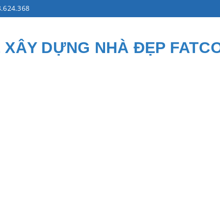
.624.368
Ế XÂY DỰNG NHÀ ĐẸP FATC