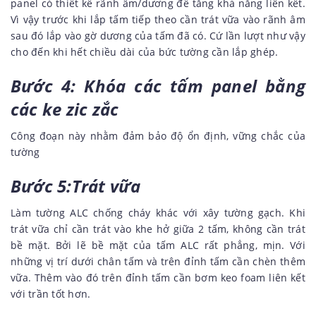
panel có thiết kế rãnh âm/dương để tăng khả năng liên kết.
Vì vậy trước khi lắp tấm tiếp theo cần trát vữa vào rãnh âm
sau đó lắp vào gờ dương của tấm đã có. Cứ lần lượt như vậy
cho đến khi hết chiều dài của bức tường cần lắp ghép.
Bước 4: Khóa các tấm panel bằng
các ke zic zắc
Công đoạn này nhằm đảm bảo độ ổn định, vững chắc của
tường
Bước 5:Trát vữa
Làm tường ALC chống cháy khác với xây tường gạch. Khi
trát vữa chỉ cần trát vào khe hở giữa 2 tấm, không cần trát
bề mặt. Bởi lẽ bề mặt của tấm ALC rất phẳng, mịn. Với
những vị trí dưới chân tấm và trên đỉnh tấm cần chèn thêm
vữa. Thêm vào đó trên đỉnh tấm cần bơm keo foam liên kết
với trần tốt hơn.