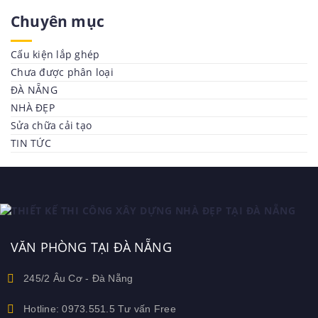
Chuyên mục
Cấu kiện lắp ghép
Chưa được phân loại
ĐÀ NẴNG
NHÀ ĐẸP
Sửa chữa cải tạo
TIN TỨC
VĂN PHÒNG TẠI ĐÀ NẴNG
245/2 Âu Cơ - Đà Nẵng
Hotline: 0973.551.5 Tư vấn Free