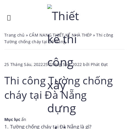
Trang chủ
»
CẨM NANG THIẾT KẾ NHÀ THÉP
»
Thi công
Tường chống cháy tại Đà Nẵng
Đăng
25 Tháng Sáu, 2022
25 Tháng Sáu, 2022
bởi
Phát Đạt
trong
Thi công Tường chống
cháy tại Đà Nẵng
Mục lục
ẩn
1.
Tường chống cháy tại Đà Nẵng là gì?