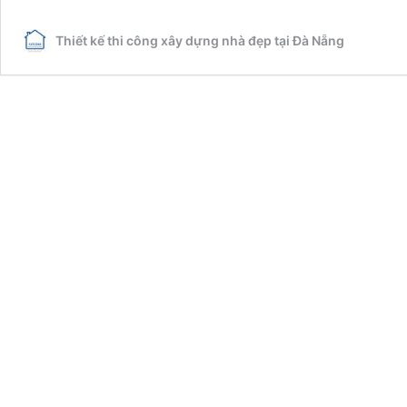
xây
dựng
Thiết kế thi công xây dựng nhà đẹp tại Đà Nẵng
nhà
đẹp
Quảng
Nam